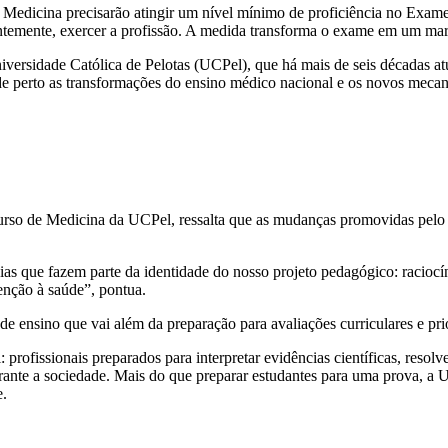
 Medicina precisarão atingir um nível mínimo de proficiência no Exa
emente, exercer a profissão. A medida transforma o exame em um marco
iversidade Católica de Pelotas (UCPel), que há mais de seis décadas a
 de perto as transformações do ensino médico nacional e os novos mec
rso de Medicina da UCPel, ressalta que as mudanças promovidas pelo 
s que fazem parte da identidade do nosso projeto pedagógico: raciocí
tenção à saúde”, pontua.
e ensino que vai além da preparação para avaliações curriculares e pr
: profissionais preparados para interpretar evidências científicas, res
rante a sociedade. Mais do que preparar estudantes para uma prova, a
e.