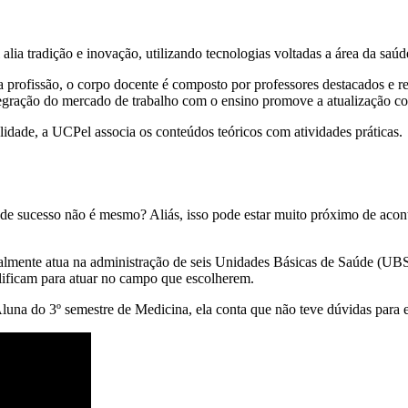
a tradição e inovação, utilizando tecnologias voltadas a área da saúde
profissão, o corpo docente é composto por professores destacados e r
ntegração do mercado de trabalho com o ensino promove a atualização c
idade, a UCPel associa os conteúdos teóricos com atividades práticas.
 sucesso não é mesmo? Aliás, isso pode estar muito próximo de aconte
almente atua na administração de seis Unidades Básicas de Saúde (UB
lificam para atuar no campo que escolherem.
na do 3º semestre de Medicina, ela conta que não teve dúvidas para e