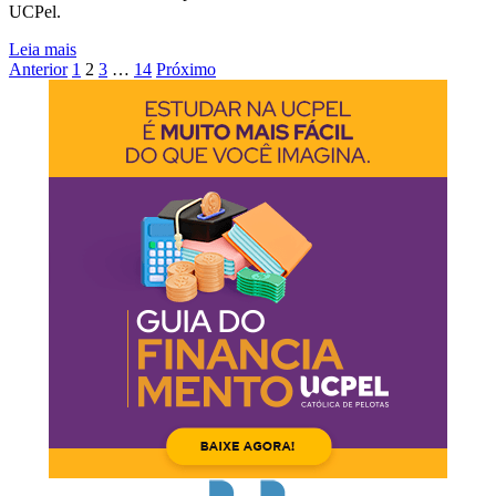
UCPel.
Leia mais
Anterior
1
2
3
…
14
Próximo